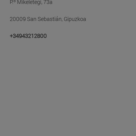
P.º Mikeletegi, 73a
20009 San Sebastián, Gipuzkoa
+34943212800