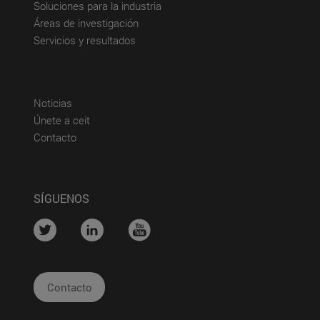
(abre en nueva ventana)
Soluciones para la industria
(abre en nueva ventana)
Áreas de investigación
(abre en nueva ventana)
Servicios y resultados
(abre en nueva ventana)
Noticias
(abre en nueva ventana)
Únete a ceit
(abre en nueva ventana)
Contacto
SÍGUENOS
....
....
....
Contacto